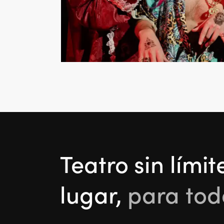
by Jaimy
tro de Sala
Teatro sin límit
lugar,
para tod